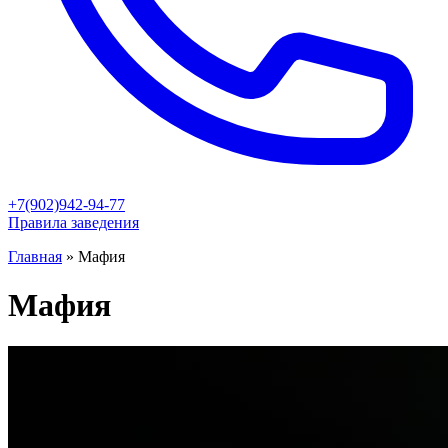
+7(902)942-94-77
Правила заведения
Главная
»
Мафия
Мафия